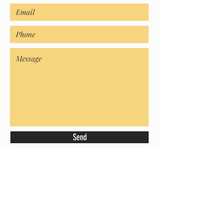
Send
Mes coordonnées
+33 6 50 89 86 71
fgpolitzer@hotmail.com
13 rue Jules Ferry